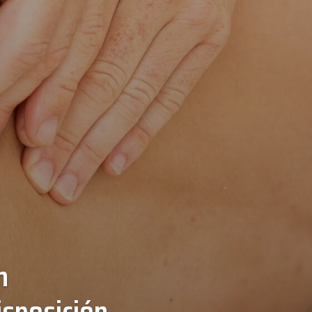
n
isposición