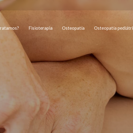
tratamos?
Fisioterapia
Osteopatía
Osteopatía pediátr