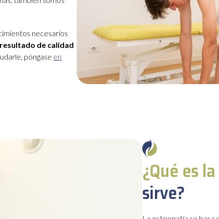
cimientos necesarios
resultado de calidad
yudarle, póngase
en
¿Qué es la
sirve?
La
osteopatía se basa 