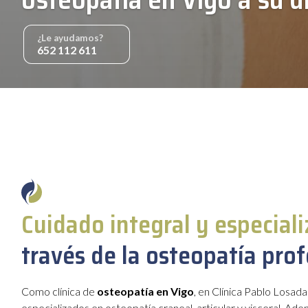
¿Le ayudamos?
652 112 611
Cuidado integral y especial
través de la osteopatía prof
Como clínica de
osteopatía en Vigo
, en Clínica Pablo Losa
especializados
en
osteopatía craneal, articular y visceral. A