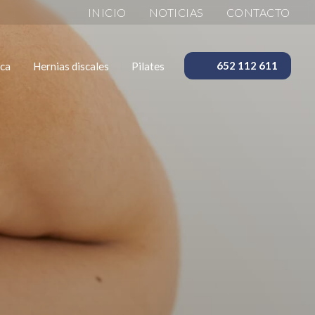
INICIO
NOTICIAS
CONTACTO
ica
Hernias discales
Pilates
652 112 611