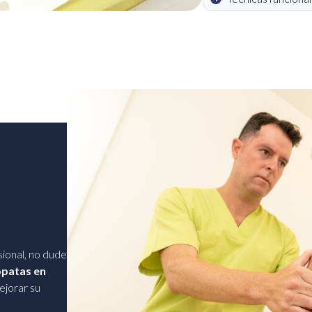
sional, no dude
patas en
ejorar su