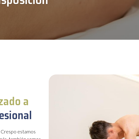
izado a
esional
da Crespo estamos
demás, también somos