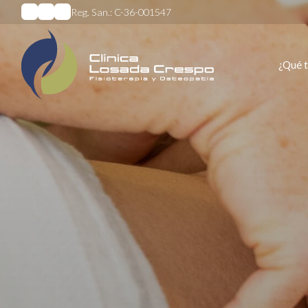
Reg. San.: C-36-001547
¿Qué 