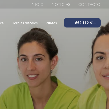
INICIO
NOTICIAS
CONTACTO
ica
Hernias discales
Pilates
652 112 611