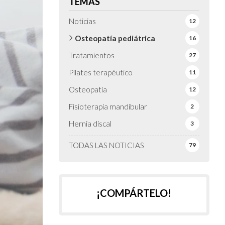
TEMAS
Noticias
12
Osteopatía pediátrica
16
Tratamientos
27
Pilates terapéutico
11
Osteopatía
12
Fisioterapia mandibular
2
Hernia discal
3
TODAS LAS NOTICIAS
79
¡COMPÁRTELO!