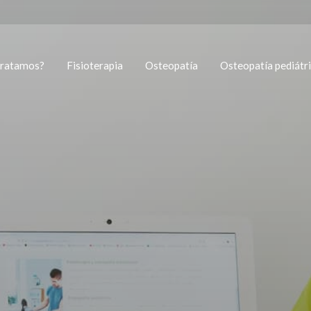
tratamos?
Fisioterapia
Osteopatía
Osteopatía pediátr