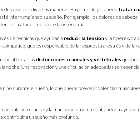
de los niños de diversas maneras. En primer lugar, puede
tratar cu
esté interrumpiendo su sueño. Por ejemplo, los dolores de cabeza, 
ueden ser tratados mediante la osteopatía.
ravés de técnicas que ayudan a
reducir la tensión
y la hiperexcitab
rasimpático, que es responsable de la respuesta al estrés y de la re
eño al tratar las
disfunciones craneales y vertebrales
que pue
nte la noche. Una respiración y una circulación adecuadas son esencia
el niño durante el sueño, lo que puede prevenir dolencias musculoe
a manipulación craneal y la manipulación vertebral, pueden ayudar a a
de contribuir a un sueño más profundo.