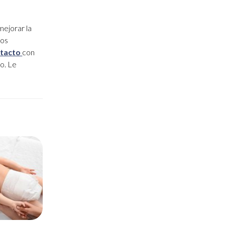
mejorar la
ros
tacto
con
o. Le