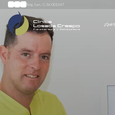
Reg. San.: C-36-001547
¿Qué 