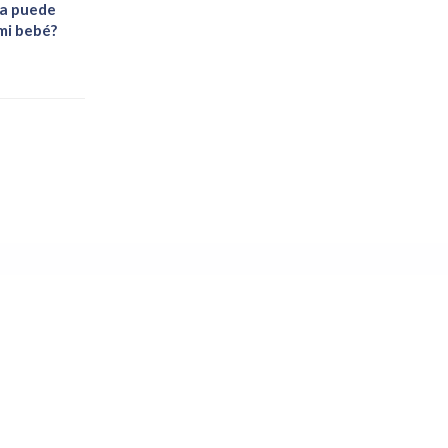
ía puede
 mi bebé?
a en Vigo
sioterapeutas y osteópatas graduados universitarios, con
Col. nº 935 - Col. Of. Fisioterapeutas de Galicia