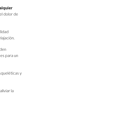
alquier
el dolor de
ilidad
lajación.
den
les para un
squeléticas y
liviar la