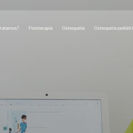
tratamos?
Fisioterapia
Osteopatía
Osteopatía pediátr