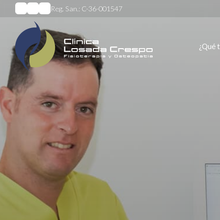
Reg. San.: C-36-001547
¿Qué 