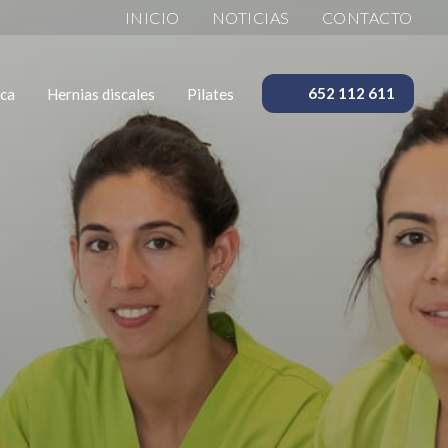
INICIO
NOTICIAS
CONTACTO
ica
Hernias discales
Pilates
652 112 611