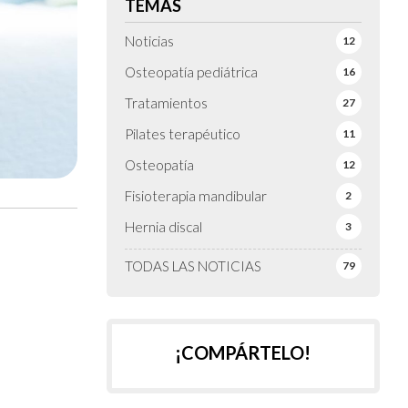
TEMAS
Noticias
12
Osteopatía pediátrica
16
Tratamientos
27
Pilates terapéutico
11
Osteopatía
12
Fisioterapia mandibular
2
Hernia discal
3
TODAS LAS NOTICIAS
79
¡COMPÁRTELO!