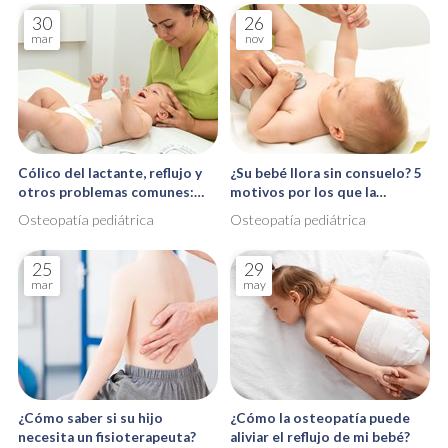
30
26
mar
nov
Cólico del lactante, reflujo y
¿Su bebé llora sin consuelo? 5
otros problemas comunes:
motivos por los que la
cómo apaliarlos con
osteopatía pediátrica puede
Osteopatía pediátrica
Osteopatía pediátrica
osteopatía
ser la solución
25
29
mar
may
¿Cómo saber si su hijo
¿Cómo la osteopatía puede
necesita un fisioterapeuta?
aliviar el reflujo de mi bebé?