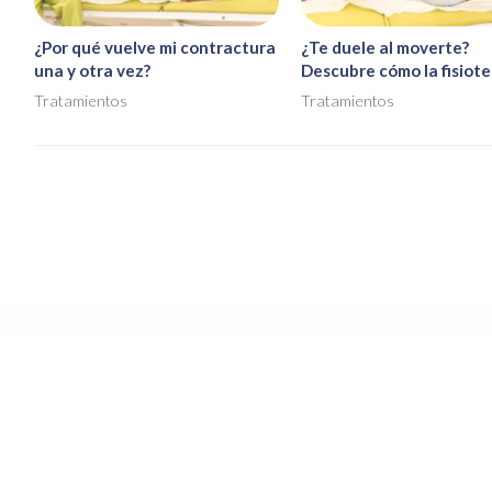
¿Por qué vuelve mi contractura
¿Te duele al moverte?
una y otra vez?
Descubre cómo la fisiote
te devuelve la libertad d
Tratamientos
Tratamientos
movimiento
Clínica
En la Clínica Pablo Losada Crespo somos especialistas e