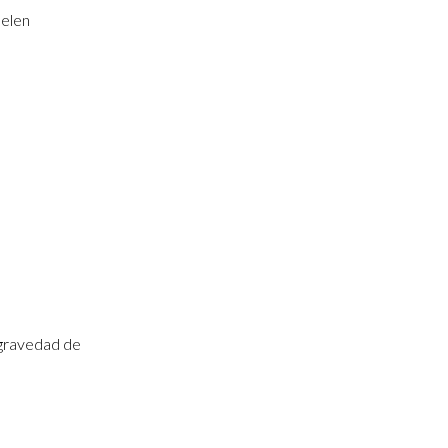
uelen
 gravedad de