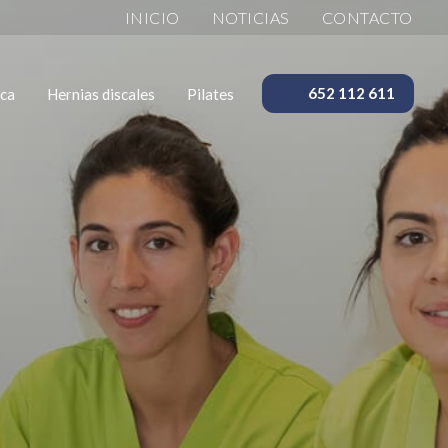
INICIO
NOTICIAS
CONTACTO
ica
Hernias discales
Pilates
652 112 611