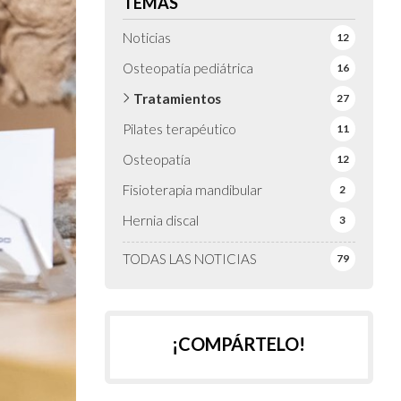
TEMAS
Noticias
12
Osteopatía pediátrica
16
Tratamientos
27
Pilates terapéutico
11
Osteopatía
12
Fisioterapia mandibular
2
Hernia discal
3
TODAS LAS NOTICIAS
79
¡COMPÁRTELO!