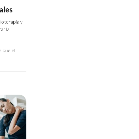
ales
ioterapia y
ar la
a que el