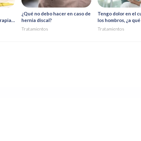
¿Qué no debo hacer en caso de
Tengo dolor en el c
rapia
hernia discal?
los hombros, ¿a qu
e
deberse?
Tratamientos
Tratamientos
 Pablo Losada Crespo -
Osteopatía y fisioterapi
n fisioterapia y osteopatía en Vigo. Disponemos de un equipo de fi
experiencia y en formación permanente y continuada.