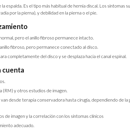
 la espalda. Es el tipo más habitual de hernia discal. Los síntomas s
dia por la pierna), y debilidad en la pierna o el pie.
azamiento
 normal, pero el anillo fibroso permanece intacto.
anillo fibroso, pero permanece conectado al disco.
ra completamente del disco y se desplaza hacia el canal espinal.
n cuenta
os.
a (RM) y otros estudios de imagen.
s van desde terapia conservadora hasta cirugía, dependiendo de la
os de imagen y la correlación con los síntomas clínicos
tamiento adecuado.