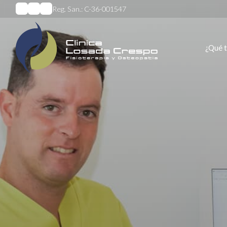
Reg. San.: C-36-001547
¿Qué 