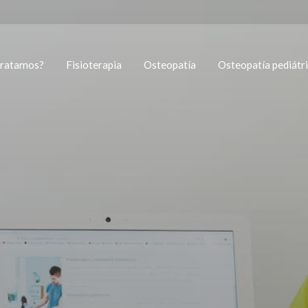
tratamos?
Fisioterapia
Osteopatía
Osteopatía pediátr