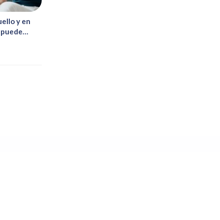
uello y en
é puede
a en Vigo
sioterapeutas y osteópatas graduados universitarios, con