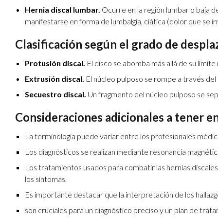
Hernia discal lumbar.
Ocurre en la región lumbar o baja de
manifestarse en forma de lumbalgia, ciática (dolor que se irra
Clasificación según el grado de despl
Protusión discal.
El disco se abomba más allá de su límite
Extrusión discal.
El núcleo pulposo se rompe a través del 
Secuestro discal.
Un fragmento del núcleo pulposo se sepa
Consideraciones adicionales a tener e
La terminología puede variar entre los profesionales médic
Los diagnósticos se realizan mediante resonancia magnétic
Los tratamientos usados para combatir las hernias discale
los síntomas.
Es importante destacar que la interpretación de los hallazg
son cruciales para un diagnóstico preciso y un plan de tra