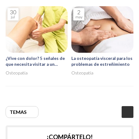
30
2
jul
may
¿Vive con dolor? 5 señales de
La osteopatía visceral para los
que necesita visitar a un
problemas de estreñimiento
osteópata
Osteopatía
Osteopatía
TEMAS
¡COMPÁRTELO!