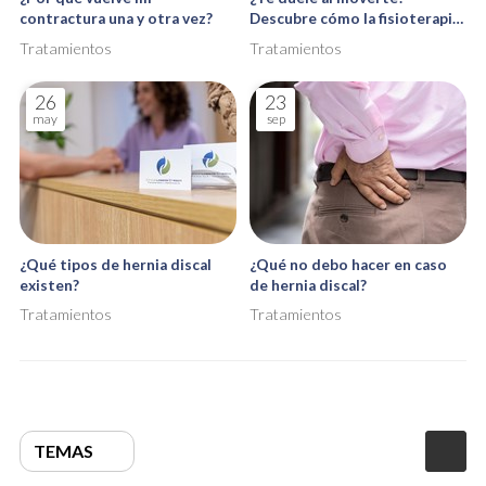
contractura una y otra vez?
Descubre cómo la fisioterapia
te devuelve la libertad de
Tratamientos
Tratamientos
movimiento
26
23
may
sep
¿Qué tipos de hernia discal
¿Qué no debo hacer en caso
existen?
de hernia discal?
Tratamientos
Tratamientos
TEMAS