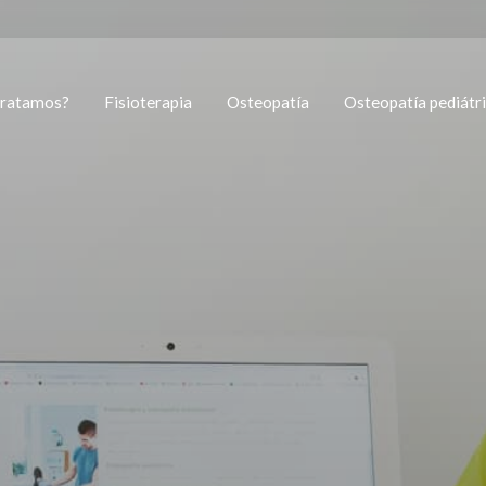
tratamos?
Fisioterapia
Osteopatía
Osteopatía pediátr