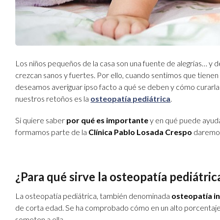
Los niños pequeños de la casa son una fuente de alegrías… 
crezcan sanos y fuertes. Por ello, cuando sentimos que tienen 
deseamos averiguar ipso facto a qué se deben y cómo curarlas.
nuestros retoños es la
osteopatía pediátrica
.
Si quiere saber
por qué es importante
y en qué puede ayudar
formamos parte de la
Clínica Pablo Losada Crespo
daremos
¿Para qué sirve la osteopatía pediátric
La osteopatía pediátrica, también denominada
osteopatía in
de corta edad. Se ha comprobado cómo en un alto porcentaje 
someten a ella.