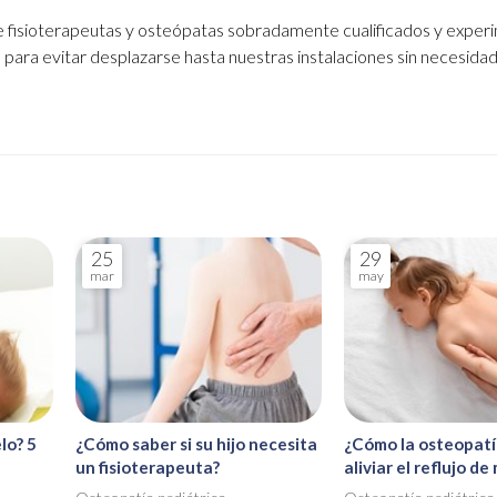
 fisioterapeutas y osteópatas sobradamente cualificados y exper
, para evitar desplazarse hasta nuestras instalaciones sin necesida
25
29
mar
may
lo? 5
¿Cómo saber si su hijo necesita
¿Cómo la osteopat
un fisioterapeuta?
aliviar el reflujo de
uede