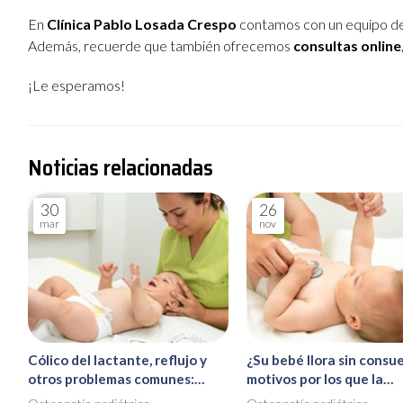
En
Clínica Pablo Losada Crespo
contamos con un equipo de
Además, recuerde que también ofrecemos
consultas online
¡Le esperamos!
Noticias relacionadas
30
26
mar
nov
Cólico del lactante, reflujo y
¿Su bebé llora sin consue
otros problemas comunes:
motivos por los que la
cómo apaliarlos con osteopatía
osteopatía pediátrica p