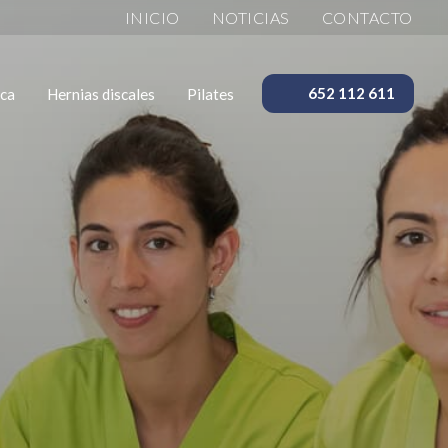
INICIO
NOTICIAS
CONTACTO
ica
Hernias discales
Pilates
652 112 611