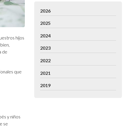
2026
2025
2024
estros hijos
bien,
2023
a de
2022
ionales que
2021
2019
bés y niños
e se