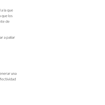
 a la que
 que los
nte de
r a paliar
enerar una
efectividad