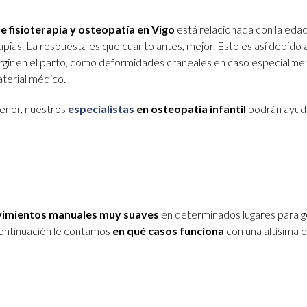
e fisioterapia y osteopatía en Vigo
está relacionada con la edad
ias. La respuesta es que cuanto antes, mejor. Esto es así debido a
rgir en el parto, como deformidades craneales en caso especialme
aterial médico.
menor, nuestros
especialistas
en osteopatía infantil
podrán ayuda
imientos manuales muy suaves
en determinados lugares para g
continuación le contamos
en qué casos funciona
con una altísima 