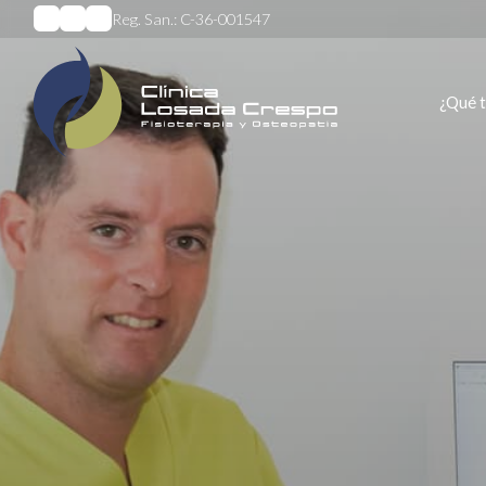
Reg. San.: C-36-001547
¿Qué 