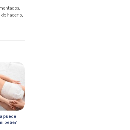
imentados.
d de hacerlo.
ía puede
 mi bebé?