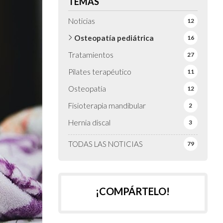
TEMAS
Noticias
12
Osteopatía pediátrica
16
Tratamientos
27
Pilates terapéutico
11
Osteopatía
12
Fisioterapia mandibular
2
Hernia discal
3
TODAS LAS NOTICIAS
79
¡COMPÁRTELO!