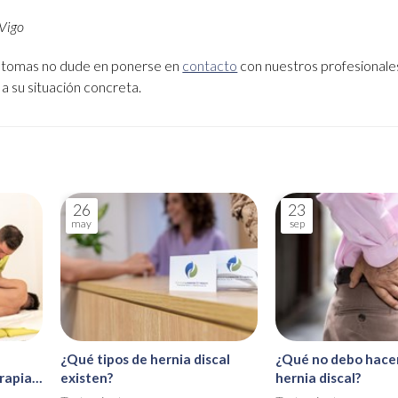
 Vigo
síntomas no dude en ponerse en
contacto
con nuestros profesionale
a su situación concreta.
26
23
may
sep
¿Qué tipos de hernia discal
¿Qué no debo hacer
rapia
existen?
hernia discal?
e