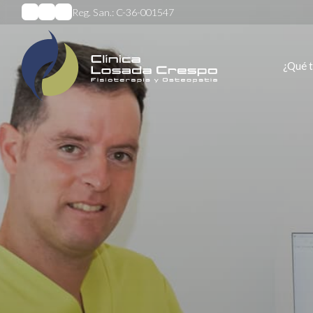
Reg. San.: C-36-001547
¿Qué 