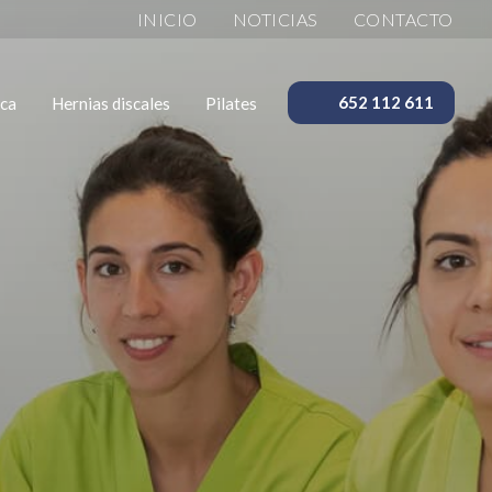
INICIO
NOTICIAS
CONTACTO
ica
Hernias discales
Pilates
652 112 611