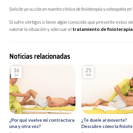
Solicite ya su cita en nuestra clínica de fisioterapia y osteopatía en
Si sufre vértigos o tiene algún conocido que presente estos 
valorar la situación y adecuar el
tratamiento de fisioterapia
Noticias relacionadas
16
25
jul
feb
¿Por qué vuelve mi contractura
¿Te duele al moverte?
una y otra vez?
Descubre cómo la fisiote
te devuelve la libertad d