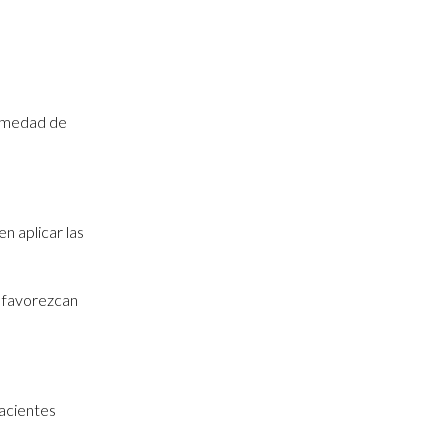
ermedad de
n aplicar las
e favorezcan
pacientes