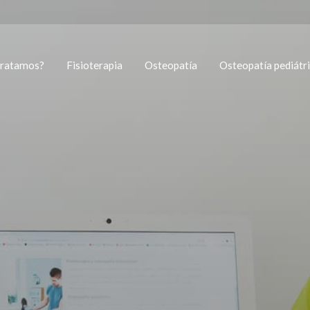
tratamos?
Fisioterapia
Osteopatía
Osteopatía pediátr