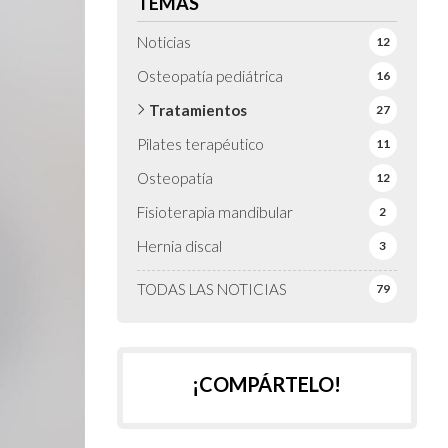
TEMAS
Noticias
12
Osteopatía pediátrica
16
Tratamientos
27
Pilates terapéutico
11
Osteopatía
12
Fisioterapia mandibular
2
Hernia discal
3
TODAS LAS NOTICIAS
79
¡COMPÁRTELO!